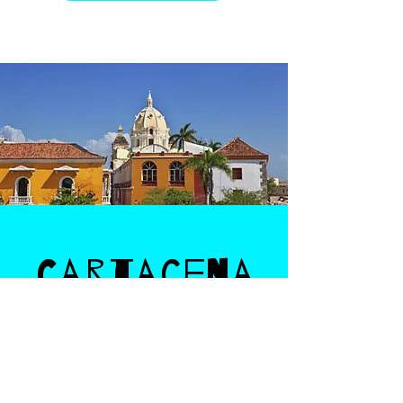
Cartagena
Ciudad sede del curso
La Amurallada", como es conocida
Cartagena, es un destino de renombre
internacional y uno de los más importantes
en Colombia.
Su Centro Histórico fue
declarado Patrimonio de la Humanidad por