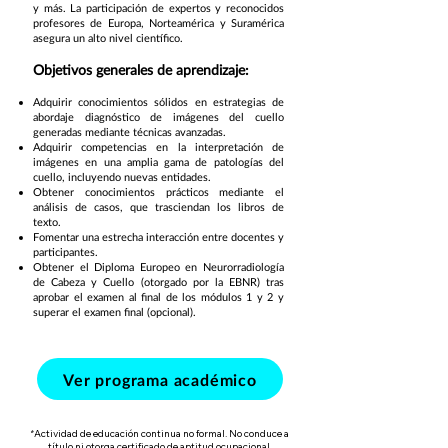
y más. La participación de expertos y reconocidos
profesores de Europa, Norteamérica y Suramérica
asegura un alto nivel científico.
Objetivos generales de aprendizaje:
Adquirir conocimientos sólidos en estrategias de
abordaje diagnóstico de imágenes del cuello
generadas mediante técnicas avanzadas.
Adquirir competencias en la interpretación de
imágenes en una amplia gama de patologías del
cuello, incluyendo nuevas entidades.
Obtener conocimientos prácticos mediante el
análisis de casos, que trasciendan los libros de
texto.
Fomentar una estrecha interacción entre docentes y
participantes.
Obtener el Diploma Europeo en Neurorradiología
de Cabeza y Cuello (otorgado por la EBNR) tras
aprobar el examen al final de los módulos 1 y 2 y
superar el examen final (opcional).
Ver programa académico
Actividad de educación continua no formal. No conduce a
*
título ni
otorga certificado de aptitud ocupacional.