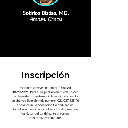
Sotirios Bisdas, MD.
Atenas, Grecia
Inscripción
Inscríbete a través del botón
"Realizar
inscripción"
. Para el pago también puedes hacer
un depósito o transferencia bancaria a la cuenta
de ahorros Bancolombia número:
021 037 835 96
a nombre de la Asociación Colombiana de
Radiología. Envía copia del soporte de pago con
los datos del participante al correo
registro@acronline.org