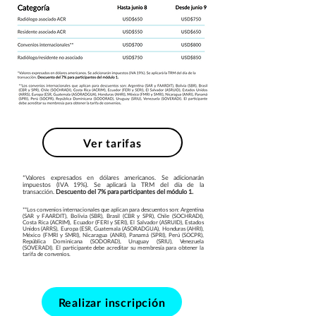
Ver tarifas
*Valores expresados en dólares americanos. Se adicionarán
impuestos (IVA 19%). Se aplicará la TRM del día de la
transacción.
Descuento del 7% para participantes del módulo 1.
**Los convenios internacionales que aplican para descuentos son: Argentina
(SAR y FAARDIT), Bolivia (SBR), Brasil (CBR y SPR), Chile (SOCHRADI),
Costa Rica (ACRIM), Ecuador (FERI y SERI), El Salvador (ASRUID), Estados
Unidos (ARRS), Europa (ESR, Guatemala (ASORADGUA), Honduras (AHRI),
México (FMRI y SMRI), Nicaragua (ANRI), Panamá (SPRI), Perú (SOCPR),
República Dominicana (SODORAD), Uruguay (SRIU), Venezuela
(SOVERADI). El participante debe acreditar su membresía para obtener la
tarifa de convenios.
Realizar inscripción