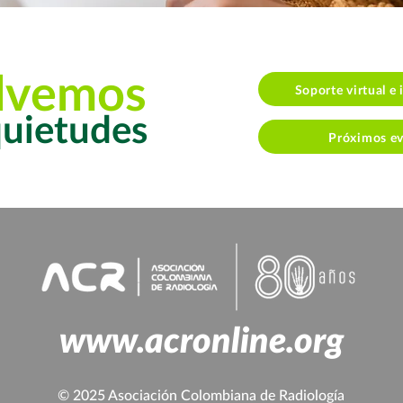
lvemos
Soporte virtual e 
quietudes
Próximos e
www.acronline.org
© 2025 Asociación Colombiana de Radiología