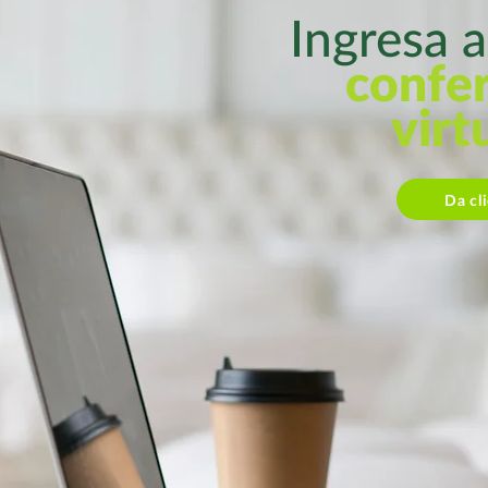
Ingresa 
confe
virt
Da cl