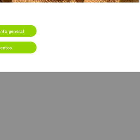
info general
ventos