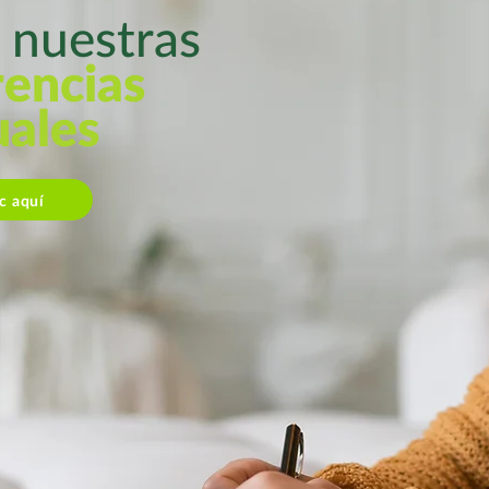
a nuestras
rencias
uales
ic aquí