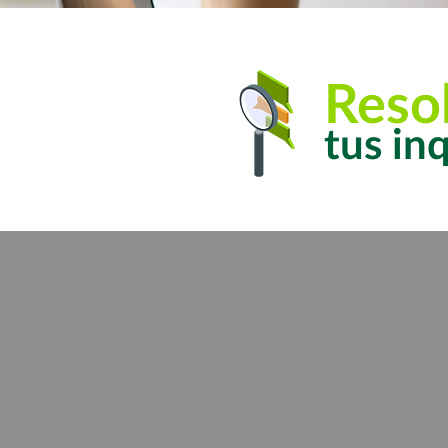
Reso
tus in